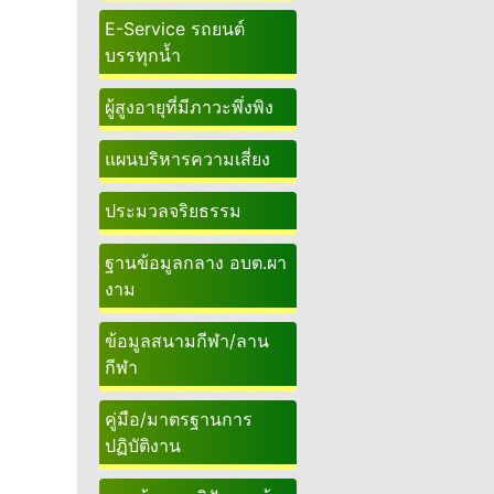
E-Service รถยนต์
บรรทุกน้ำ
ผู้สูงอายุที่มีภาวะพึ่งพิง
แผนบริหารความเสี่ยง
ประมวลจริยธรรม
ฐานข้อมูลกลาง อบต.ผา
งาม
ข้อมูลสนามกีฬา/ลาน
กีฬา
คู่มือ/มาตรฐานการ
ปฏิบัติงาน