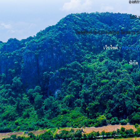
องค์ก
169 ห
โทรศัพท์ 0-5373-6056 โทรสาร 
เว็บไซต์ :
https:/
พิกัด