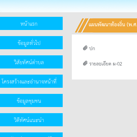
หน้าแรก
แผนพัฒนาท้องถิ่น (พ.ศ
ข้อมูลทั่วไป
ปก
clip
วิสัยทัศน์ตำบล
รายละเอียด ผ-02
clip
โครงสร้างและอำนาจหน้าที่
ข้อมูลชุมชน
วิดีทัศน์แนะนำ